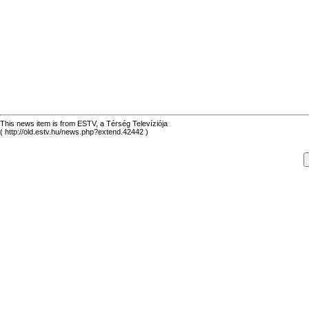
This news item is from ESTV, a Térség Televíziója
( http://old.estv.hu/news.php?extend.42442 )