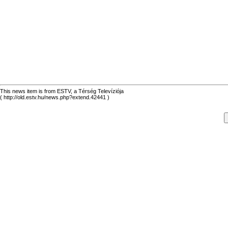
This news item is from ESTV, a Térség Televíziója
( http://old.estv.hu/news.php?extend.42441 )