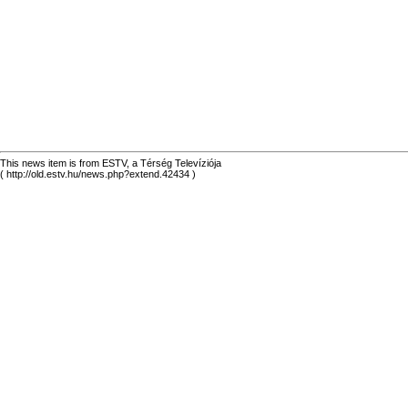
This news item is from ESTV, a Térség Televíziója
( http://old.estv.hu/news.php?extend.42434 )