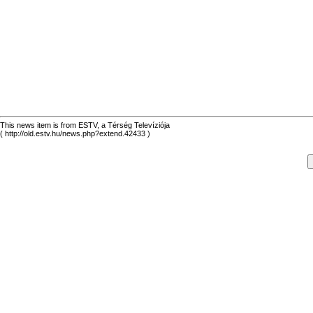
This news item is from ESTV, a Térség Televíziója
( http://old.estv.hu/news.php?extend.42433 )