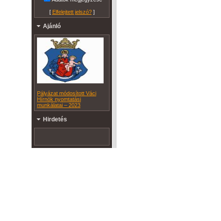
[
Elfelejtett jelszó?
]
Ajánló
Pályázat módosított Váci
Hírnök nyomtatási
munkálatai – 2023
Hirdetés