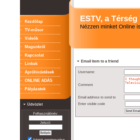
ESTV, a Térség 
Kezdõlap
Nézzen minket Online is
TV-műsor
Videók
Magunkról
Kapcsolat
Email item to a friend
Linkek
Apróhirdetések
Username:
ONLINE ADÁS
Comment
Pályázatok
Email address to send to
Enter visible code
Üdvözlet
Felhasználónév:
Jelszó:
Adatok megjegyzése